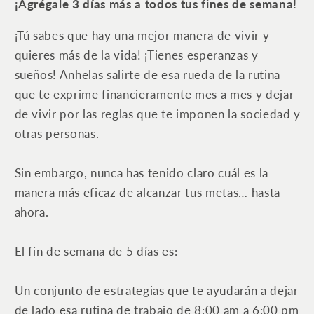
¡Agrégale 3 días más a todos tus fines de semana!
construir
construir
una
una
¡Tú sabes que hay una mejor manera de vivir y
vida
vida
quieres más de la vida! ¡Tienes esperanzas y
próspera
próspera
sueños! Anhelas salirte de esa rueda de la rutina
y
y
con
con
que te exprime financieramente mes a mes y dejar
propósito
propósito
de vivir por las reglas que te imponen la sociedad y
otras personas.
Sin embargo, nunca has tenido claro cuál es la
manera más eficaz de alcanzar tus metas… hasta
ahora.
El fin de semana de 5 días es:
Un conjunto de estrategias que te ayudarán a dejar
de lado esa rutina de trabajo de 8:00 am a 6:00 pm