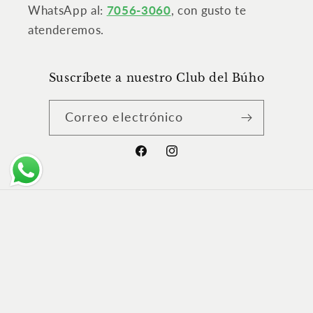
WhatsApp al:
7056-3060
, con gusto te
atenderemos.
Suscríbete a nuestro Club del Búho
Correo electrónico
Facebook
Instagram
Formas
de
© 2026,
Librería Capítulos
Tecnología de Shopify
pago
Política de reembolso
Política de privacidad
Términos del servicio
Política de envío
Información de contacto