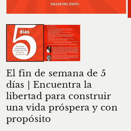
Abrir
Ab
elemento
e
multimedia
m
1
2
en
e
una
u
ventana
v
modal
m
El fin de semana de 5
días | Encuentra la
libertad para construir
una vida próspera y con
propósito