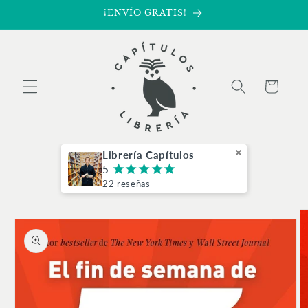
Ir
¡ENVÍO GRATIS!
directamente
al contenido
Carrito
Librería Capítulos
5
¡
¡
¡
¡
¡
22 reseñas
Ir
directamente
a la
información
del producto