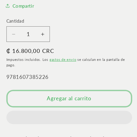
Compartir
Cantidad
Cantidad
Reducir
Aumentar
cantidad
cantidad
Precio
₡ 16.800,00 CRC
para
para
El
El
habitual
Impuestos incluidos. Los
gastos de envío
se calculan en la pantalla de
fin
fin
pago.
de
de
SKU:
9781607385226
semana
semana
de
de
5
5
Agregar al carrito
días
días
|
|
Encuentra
Encuentra
la
la
libertad
libertad
para
para