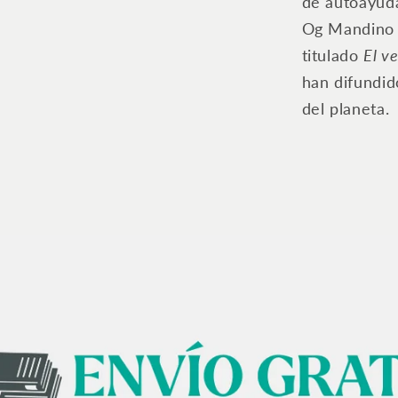
de autoayud
Og Mandino h
titulado
El v
han difundid
del planeta.