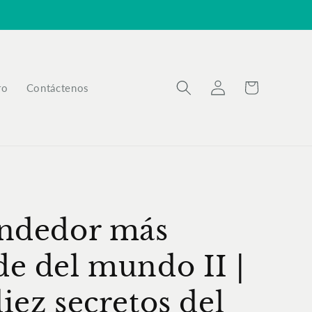
Iniciar
Carrito
ro
Contáctenos
sesión
endedor más
de del mundo II |
iez secretos del