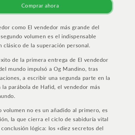
Los
Comprar ahora
diez
secretos
del
edor como
El vendedor más grande del
éxito
e segundo volumen es el indispensable
 clásico de la superación personal.
 éxito de la primera entrega de
El vendedor
del mundo
impulsó a Og Mandino, tras
aciones, a escribir una segunda parte en la
 la parábola de Hafid, el vendedor más
mundo.
 volumen no es un añadido al primero, es
ón, la que cierra el ciclo de sabiduría vital
 conclusión lógica: los «diez secretos del