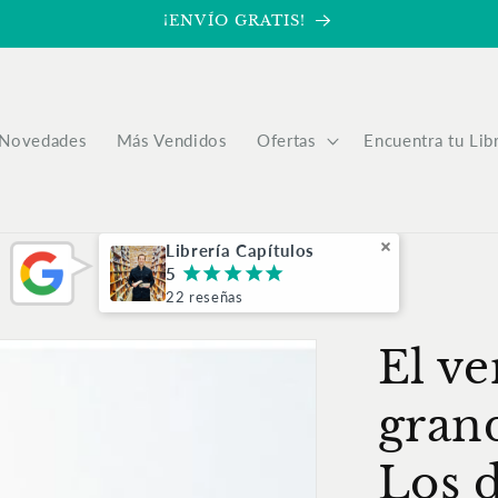
¡ENVÍO GRATIS!
Novedades
Más Vendidos
Ofertas
Encuentra tu Lib
Librería Capítulos
5
¡
¡
¡
¡
¡
22 reseñas
El v
gran
Los d