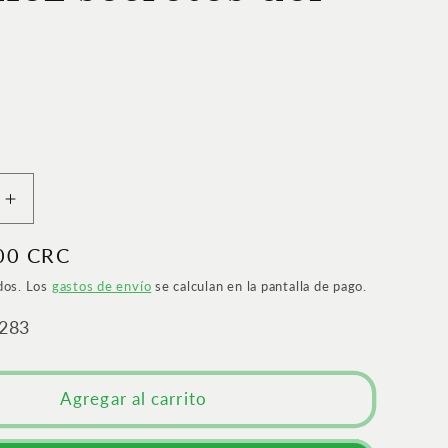
Aumentar
cantidad
00 CRC
para
El
dos. Los
gastos de envío
se calculan en la pantalla de pago.
vendedor
más
283
grande
del
mundo
Agregar al carrito
II
|