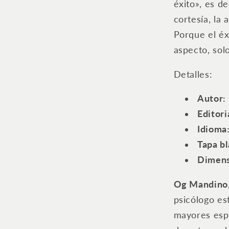
éxito», es de
cortesía, la 
Porque el éxi
aspecto, so
Detalles:
Autor:
Editori
Idioma
Tapa bl
Dimens
Og Mandino
psicólogo e
mayores espe