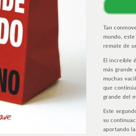
Los
diez
secretos
del
Tan conmov
éxito
mundo
, est
remate de un
El increíble
más grande 
muchas vacil
que continúa
grande del 
Este segundo
su continuaci
aportando la