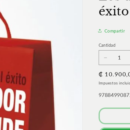
éxito
Compartir
Cantidad
Cantidad
Reducir
cantidad
Precio
₡ 10.900,
para
El
habitual
Impuestos inclui
vendedor
más
SKU:
9788499087
grande
del
mundo
II
|