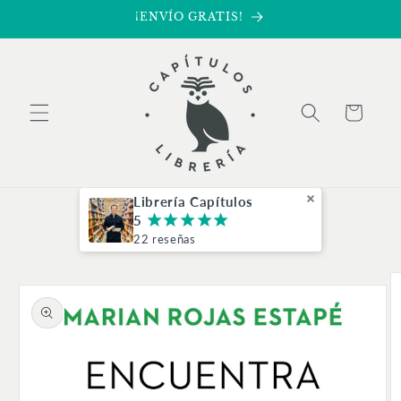
Ir
¡ENVÍO GRATIS!
directamente
al contenido
Carrito
Librería Capítulos
5
¡
¡
¡
¡
¡
22 reseñas
Ir
directamente
a la
información
del producto