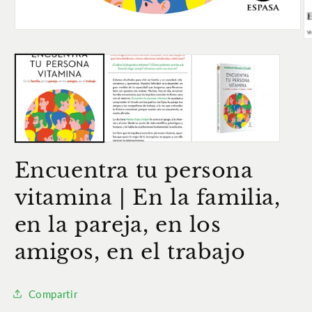
Abrir
Ab
elemento
e
multimedia
m
1
2
en
e
una
u
ventana
v
modal
m
Encuentra tu persona
vitamina | En la familia,
en la pareja, en los
amigos, en el trabajo
Compartir