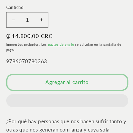
Cantidad
Cantidad
Reducir
Aumentar
cantidad
cantidad
Precio
₡ 14.800,00 CRC
para
para
Encuentra
Encuentra
habitual
Impuestos incluidos. Los
gastos de envío
se calculan en la pantalla de
tu
tu
pago.
persona
persona
SKU:
9786070780363
vitamina
vitamina
|
|
En
En
Agregar al carrito
la
la
familia,
familia,
en
en
la
la
pareja,
pareja,
en
en
¿Por qué hay personas que nos hacen sufrir tanto y
los
los
otras que nos generan confianza y cuya sola
amigos,
amigos,