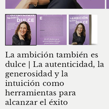
Abrir
Ab
elemento
e
multimedia
m
1
2
en
e
una
u
ventana
v
modal
m
La ambición también es
dulce | La autenticidad, la
generosidad y la
intuición como
herramientas para
alcanzar el éxito