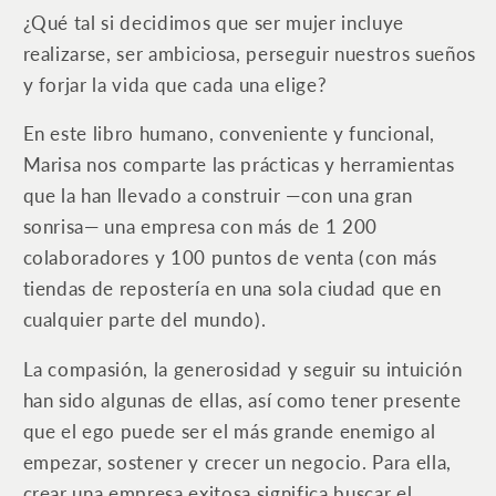
la
la
¿Qué tal si decidimos que ser mujer incluye
intuición
intuición
realizarse, ser ambiciosa, perseguir nuestros sueños
como
como
y forjar la vida que cada una elige?
herramientas
herramientas
para
para
En este libro humano, conveniente y funcional,
alcanzar
alcanzar
el
el
Marisa nos comparte las prácticas y herramientas
éxito
éxito
que la han llevado a construir —con una gran
sonrisa— una empresa con más de 1 200
colaboradores y 100 puntos de venta (con más
tiendas de repostería en una sola ciudad que en
cualquier parte del mundo).
La compasión, la generosidad y seguir su intuición
han sido algunas de ellas, así como tener presente
que el ego puede ser el más grande enemigo al
empezar, sostener y crecer un negocio. Para ella,
crear una empresa exitosa significa buscar el