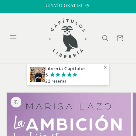
Ir
¡ENVÍO GRATIS!
directamente
al contenido
Carrito
Librería Capítulos
5
¡
¡
¡
¡
¡
22 reseñas
Ir
directamente
a la
información
del producto