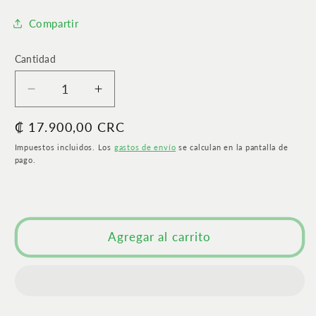
Compartir
Cantidad
Cantidad
Reducir
Aumentar
cantidad
cantidad
Precio
₡ 17.900,00 CRC
para
para
La
La
habitual
Impuestos incluidos. Los
gastos de envío
se calculan en la pantalla de
ambición
ambición
pago.
también
también
es
es
dulce
dulce
|
|
Agregar al carrito
La
La
autenticidad,
autenticidad,
la
la
generosidad
generosidad
y
y