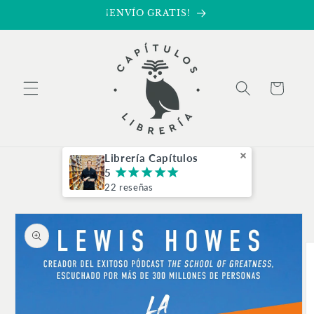
Ir
¡ENVÍO GRATIS!
directamente
al contenido
Carrito
Librería Capítulos
5
¡
¡
¡
¡
¡
22 reseñas
Ir
directamente
a la
información
del producto