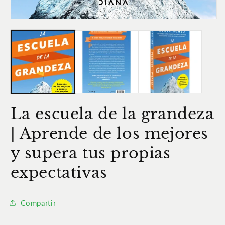
Ab
e
m
Abrir
2
elemento
e
multimedia
u
1
v
en
m
una
ventana
modal
La escuela de la grandeza
| Aprende de los mejores
y supera tus propias
expectativas
Compartir