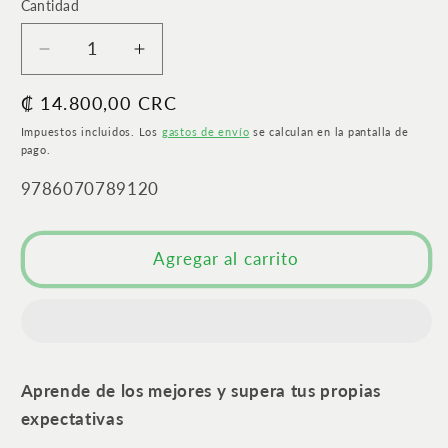
Cantidad
Cantidad
Reducir
Aumentar
cantidad
cantidad
Precio
₡ 14.800,00 CRC
para
para
La
La
habitual
Impuestos incluidos. Los
gastos de envío
se calculan en la pantalla de
escuela
escuela
pago.
de
de
SKU:
9786070789120
la
la
grandeza
grandeza
|
|
Agregar al carrito
Aprende
Aprende
de
de
los
los
mejores
mejores
y
y
supera
supera
Aprende de los mejores y supera tus propias
tus
tus
expectativas
propias
propias