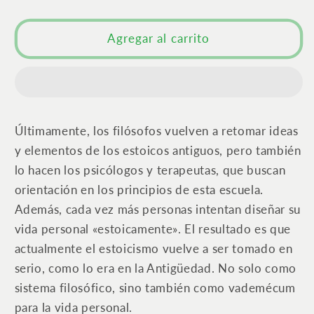
estoicos
estoicos
|
|
Agregar al carrito
Una
Una
introducción
introducción
Últimamente, los filósofos vuelven a retomar ideas
y elementos de los estoicos antiguos, pero también
lo hacen los psicólogos y terapeutas, que buscan
orientación en los principios de esta escuela.
Además, cada vez más personas intentan diseñar su
vida personal «estoicamente». El resultado es que
actualmente el estoicismo vuelve a ser tomado en
serio, como lo era en la Antigüedad. No solo como
sistema filosófico, sino también como vademécum
para la vida personal.