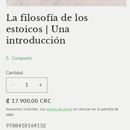
Abrir
elemento
La filosofía de los
multimedia
1
en
estoicos | Una
una
ventana
introducción
modal
Compartir
Cantidad
Cantidad
Reducir
Aumentar
cantidad
cantidad
Precio
₡ 17.900,00 CRC
para
para
La
La
habitual
Impuestos incluidos. Los
gastos de envío
se calculan en la pantalla de
filosofía
filosofía
pago.
de
de
SKU:
9788418164132
los
los