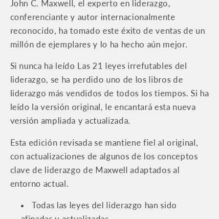
John C. Maxwell, el experto en liderazgo,
lo
lo
conferenciante y autor internacionalmente
seguirá
seguirá
reconocido, ha tomado este éxito de ventas de un
a
a
usted
usted
millón de ejemplares y lo ha hecho aún mejor.
|
|
Edición
Edición
Si nunca ha leído
Las 21 leyes irrefutables del
de
de
liderazgo
, se ha perdido uno de los libros de
25
25
liderazgo más vendidos de todos los tiempos. Si ha
aniversario
aniversario
leído la versión original, le encantará esta nueva
revisada
revisada
versión ampliada y actualizada.
y
y
actualizada
actualizada
Esta edición revisada se mantiene fiel al original,
con actualizaciones de algunos de los conceptos
clave de liderazgo de Maxwell adaptados al
entorno actual.
Todas las leyes del liderazgo han sido