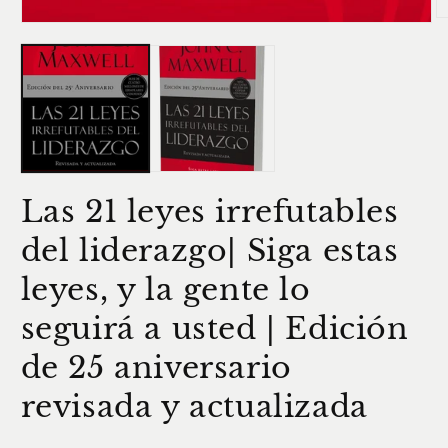
Ab
Abrir
e
elemento
m
multimedia
2
1
e
en
u
una
v
ventana
m
modal
Las 21 leyes irrefutables
del liderazgo| Siga estas
leyes, y la gente lo
seguirá a usted | Edición
de 25 aniversario
revisada y actualizada