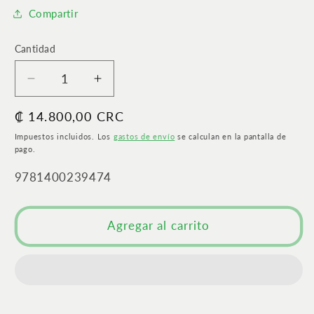
Compartir
Cantidad
Cantidad
Reducir
Aumentar
cantidad
cantidad
Precio
₡ 14.800,00 CRC
para
para
Las
Las
habitual
Impuestos incluidos. Los
gastos de envío
se calculan en la pantalla de
21
21
pago.
leyes
leyes
SKU:
9781400239474
irrefutables
irrefutables
del
del
liderazgo|
liderazgo|
Agregar al carrito
Siga
Siga
estas
estas
leyes,
leyes,
y
y
la
la
gente
gente