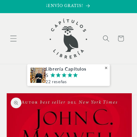
Ir
¡ENVÍO GRATIS!
directamente
al contenido
Carrito
Librería Capítulos
5
¡
¡
¡
¡
¡
22 reseñas
Ir
directamente
a la
información
del producto