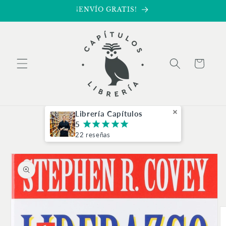
Ir
¡ENVÍO GRATIS!
directamente
al contenido
Carrito
Librería Capítulos
5
¡
¡
¡
¡
¡
22 reseñas
Ir
directamente
a la
información
del producto