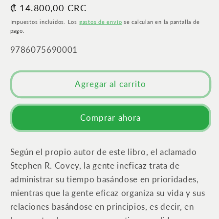
Precio
₡ 14.800,00 CRC
para
para
Liderazgo
Liderazgo
habitual
Impuestos incluidos. Los
gastos de envío
se calculan en la pantalla de
centrado
centrado
pago.
en
en
SKU:
9786075690001
principios
principios
Agregar al carrito
Comprar ahora
Según el propio autor de este libro, el aclamado
Stephen R. Covey, la gente ineficaz trata de
administrar su tiempo basándose en prioridades,
mientras que la gente eficaz organiza su vida y sus
relaciones basándose en principios, es decir, en