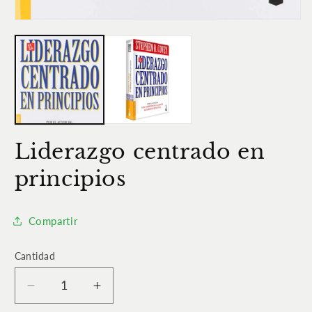
u
v
Abrir
m
elemento
multimedia
1
en
una
ventana
modal
Liderazgo centrado en
principios
Compartir
Cantidad
Cantidad
Reducir
Aumentar
cantidad
cantidad