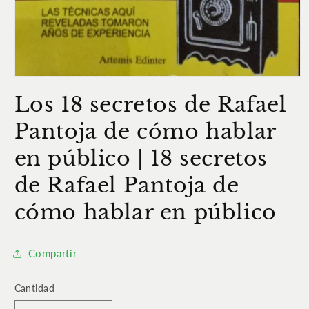
Abrir
elemento
Los 18 secretos de Rafael
multimedia
1
en
Pantoja de cómo hablar
una
ventana
en público | 18 secretos
modal
de Rafael Pantoja de
cómo hablar en público
Compartir
Cantidad
Cantidad