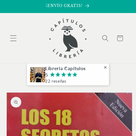
Ir
¡ENVÍO GRATIS!
directamente
al contenido
Carrito
Librería Capítulos
5
¡
¡
¡
¡
¡
22 reseñas
Ir
directamente
a la
información
del producto