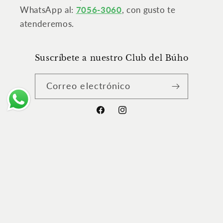
WhatsApp al:
7056-3060
, con gusto te
atenderemos.
Suscríbete a nuestro Club del Búho
Correo electrónico
Facebook
Instagram
Formas
de
© 2026,
Librería Capítulos
Tecnología de Shopify
pago
Política de reembolso
Política de privacidad
Términos del servicio
Política de envío
Información de contacto