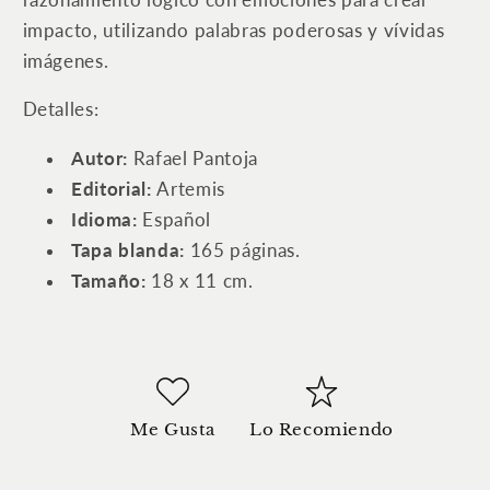
Pantoja
Pantoja
impacto, utilizando palabras poderosas y vívidas
de
de
imágenes.
cómo
cómo
hablar
hablar
Detalles:
en
en
público
público
Autor:
Rafael Pantoja
Editorial:
Artemis
Idioma:
Español
Tapa blanda:
165 páginas.
Tamaño:
18 x 11 cm.
Me Gusta
Lo Recomiendo