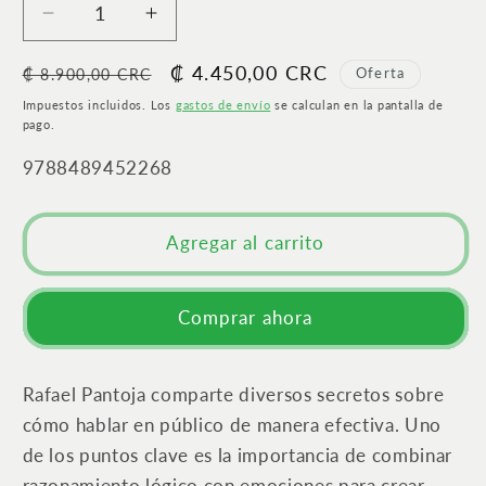
Reducir
Aumentar
cantidad
cantidad
Precio
Precio
₡ 4.450,00 CRC
para
para
Oferta
₡ 8.900,00 CRC
Los
Los
habitual
de
Impuestos incluidos. Los
gastos de envío
se calculan en la pantalla de
18
18
oferta
pago.
secretos
secretos
SKU:
9788489452268
de
de
Rafael
Rafael
Pantoja
Pantoja
Agregar al carrito
de
de
cómo
cómo
hablar
hablar
Comprar ahora
en
en
público
público
|
|
Rafael Pantoja comparte diversos secretos sobre
18
18
secretos
secretos
cómo hablar en público de manera efectiva. Uno
de
de
de los puntos clave es la importancia de combinar
Rafael
Rafael
razonamiento lógico con emociones para crear