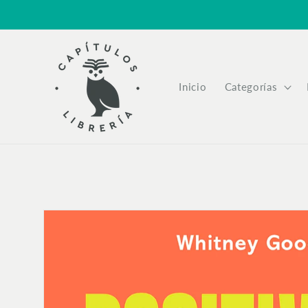
Ir
directamente
al contenido
Inicio
Categorías
Ir
directamente
a la
información
del producto