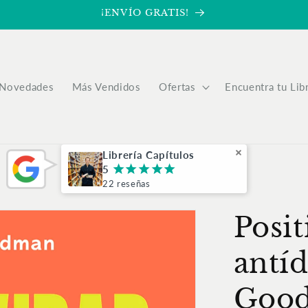
¡ENVÍO GRATIS!
Novedades
Más Vendidos
Ofertas
Encuentra tu Lib
Librería Capítulos
5
¡
¡
¡
¡
¡
22 reseñas
Posit
antíd
Good