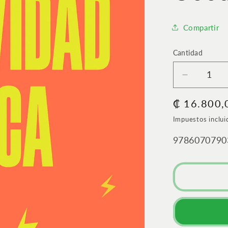
Compartir
Cantidad
Cantidad
Reducir
cantidad
Precio
₡ 16.800,
para
Positivida
habitual
Impuestos inclui
tóxica
|
SKU:
9786070790
El
antídoto
contra
las
Good
Vibes
Only