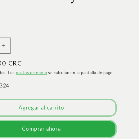
Aumentar
cantidad
00 CRC
para
d
Positividad
dos. Los
gastos de envío
se calculan en la pantalla de pago.
tóxica
|
324
El
antídoto
contra
Agregar al carrito
las
Good
Vibes
Comprar ahora
Only