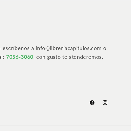
a escríbenos a info@libreriacapitulos.com o
al:
7056-3060
, con gusto te atenderemos.
Facebook
Instagram