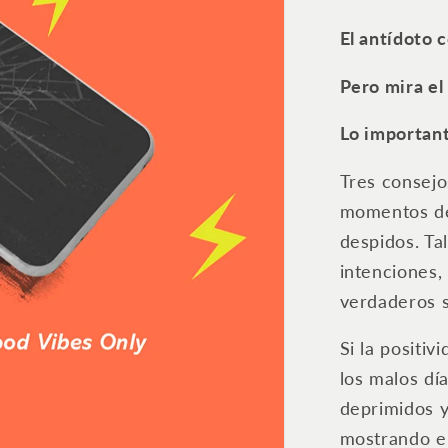
El antídoto 
Pero mira el
Lo importan
Tres consej
momentos de
despidos. Ta
intenciones,
verdaderos s
Si la positiv
los malos dí
deprimidos y
mostrando en