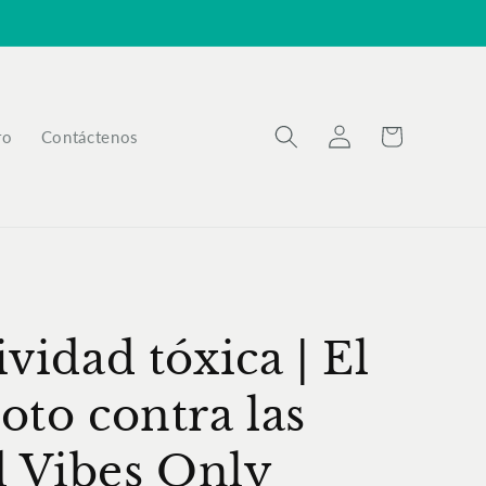
Iniciar
Carrito
ro
Contáctenos
sesión
ividad tóxica | El
oto contra las
 Vibes Only