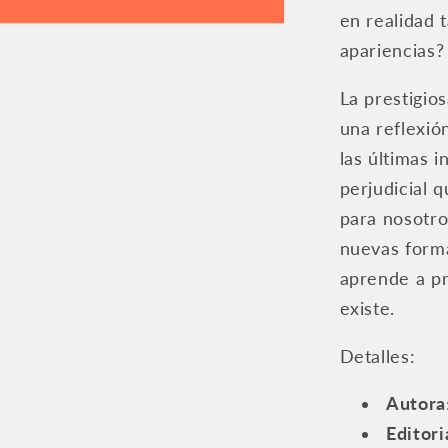
en realidad 
apariencias?
La prestigi
una reflexió
las últimas 
perjudicial q
para nosotro
nuevas forma
aprende a pr
existe.
Detalles:
Autora
Editoria