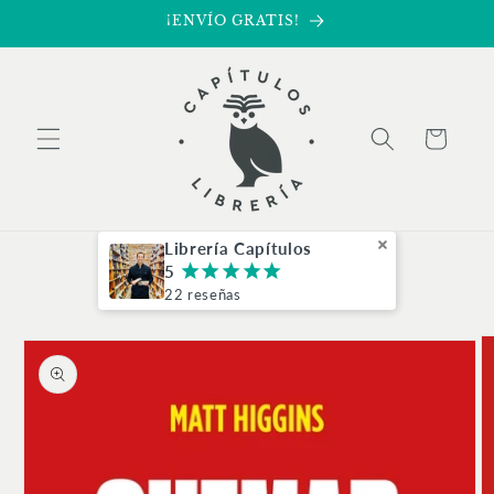
Ir
¡ENVÍO GRATIS!
directamente
al contenido
Carrito
Librería Capítulos
5
¡
¡
¡
¡
¡
22 reseñas
Ir
directamente
a la
información
del producto