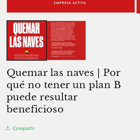
Abrir
Ab
elemento
e
multimedia
m
1
2
en
e
una
u
ventana
v
modal
m
Quemar las naves | Por
qué no tener un plan B
puede resultar
beneficioso
Compartir