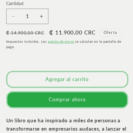
Cantidad
Cantidad
Reducir
Aumentar
cantidad
cantidad
Precio
Precio
₡ 11.900,00 CRC
para
para
Oferta
₡ 14.900,00 CRC
Quemar
Quemar
habitual
de
Impuestos incluidos. Los
gastos de envío
se calculan en la pantalla de
las
las
oferta
pago.
naves
naves
|
|
Por
Por
qué
qué
Agregar al carrito
no
no
tener
tener
un
un
Comprar ahora
plan
plan
B
B
puede
puede
Un libro que ha inspirado a miles de personas a
resultar
resultar
beneficioso
beneficioso
transformarse en empresarios audaces, a lanzar el